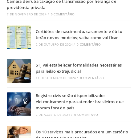
Câmara derruba taxação de transmissão por herança de
previdência privada
7 DE NOVEMBRO DE 2024
/
0 COMENTÁRIO
Certidões de nascimento, casamento e óbito
terão novos modelos; saiba como vai ficar
2 DE OUTUBRO DE 2024
/
0 COMENTÁRIO
STJ vai estabelecer formalidades necessárias
para leilão extrajudicial
11 DE SETEMBRO DE 2024
/
0 COMENTÁRIO
Registro civis serão disponibilizados
eletronicamente para atender brasileiros que
moram fora do país
2 DE AGOSTO DE 2024
/
0 COMENTÁRIO
Os 10 serviços mais procurados em um cartório