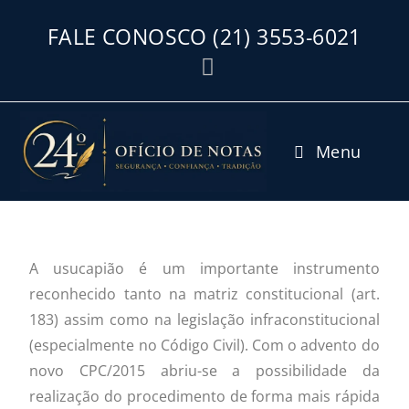
FALE CONOSCO
(21) 3553-6021
Menu
A usucapião é um importante instrumento
reconhecido tanto na matriz constitucional (art.
183) assim como na legislação infraconstitucional
(especialmente no Código Civil). Com o advento do
novo CPC/2015 abriu-se a possibilidade da
realização do procedimento de forma mais rápida