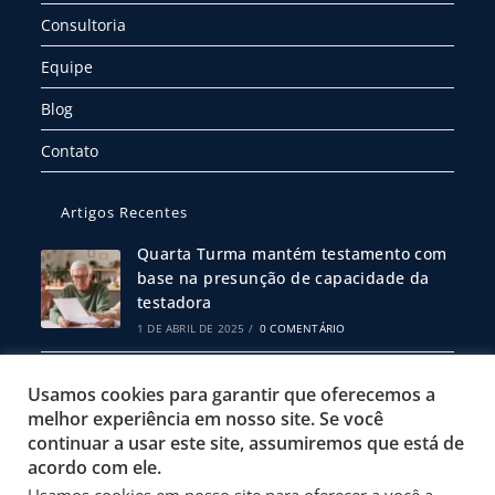
Consultoria
Equipe
Blog
Contato
Artigos Recentes
Quarta Turma mantém testamento com
base na presunção de capacidade da
testadora
1 DE ABRIL DE 2025
/
0 COMENTÁRIO
Escritura Pública ou Particular: Qual
Usamos cookies para garantir que oferecemos a
Escolher?
melhor experiência em nosso site. Se você
19 DE FEVEREIRO DE 2025
/
0 COMENTÁRIO
continuar a usar este site, assumiremos que está de
acordo com ele.