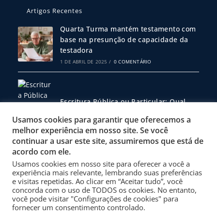
Artigos Recentes
Quarta Turma mantém testamento com
base na presunção de capacidade da
testadora
1 DE ABRIL DE 2025
/
0 COMENTÁRIO
Escritura Pública ou Particular: Qual
Escolher?
Usamos cookies para garantir que oferecemos a
19 DE FEVEREIRO DE 2025
/
0 COMENTÁRIO
melhor experiência em nosso site. Se você
continuar a usar este site, assumiremos que está de
acordo com ele.
Usamos cookies em nosso site para oferecer a você a
Política de Privacidade
experiência mais relevante, lembrando suas preferências
Termos de Uso
e visitas repetidas. Ao clicar em “Aceitar tudo”, você
concorda com o uso de TODOS os cookies. No entanto,
Site Desenvolvido por 3001 Design
você pode visitar "Configurações de cookies" para
fornecer um consentimento controlado.