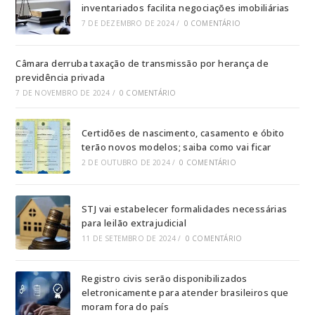
inventariados facilita negociações imobiliárias
7 DE DEZEMBRO DE 2024
/
0 COMENTÁRIO
Câmara derruba taxação de transmissão por herança de
previdência privada
7 DE NOVEMBRO DE 2024
/
0 COMENTÁRIO
Certidões de nascimento, casamento e óbito
terão novos modelos; saiba como vai ficar
2 DE OUTUBRO DE 2024
/
0 COMENTÁRIO
STJ vai estabelecer formalidades necessárias
para leilão extrajudicial
11 DE SETEMBRO DE 2024
/
0 COMENTÁRIO
Registro civis serão disponibilizados
eletronicamente para atender brasileiros que
moram fora do país