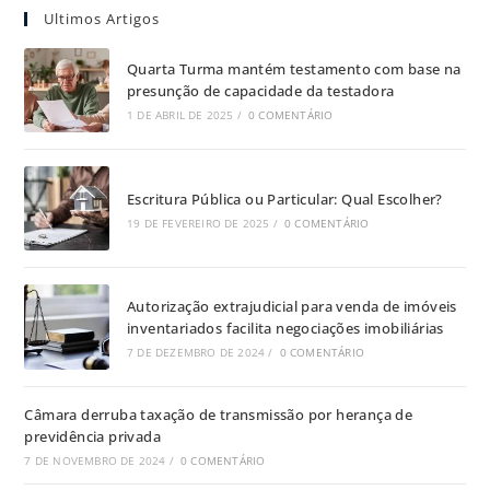
Ultimos Artigos
Quarta Turma mantém testamento com base na
presunção de capacidade da testadora
1 DE ABRIL DE 2025
/
0 COMENTÁRIO
Escritura Pública ou Particular: Qual Escolher?
19 DE FEVEREIRO DE 2025
/
0 COMENTÁRIO
Autorização extrajudicial para venda de imóveis
inventariados facilita negociações imobiliárias
7 DE DEZEMBRO DE 2024
/
0 COMENTÁRIO
Câmara derruba taxação de transmissão por herança de
previdência privada
7 DE NOVEMBRO DE 2024
/
0 COMENTÁRIO