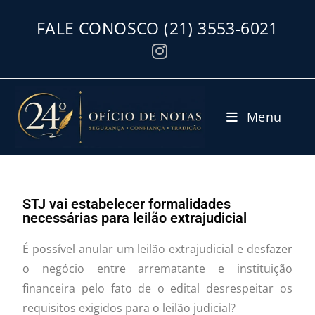
FALE CONOSCO
(21) 3553-6021
Menu
STJ vai estabelecer formalidades
necessárias para leilão extrajudicial
É possível anular um leilão extrajudicial e desfazer
o negócio entre arrematante e instituição
financeira pelo fato de o edital desrespeitar os
requisitos exigidos para o leilão judicial?