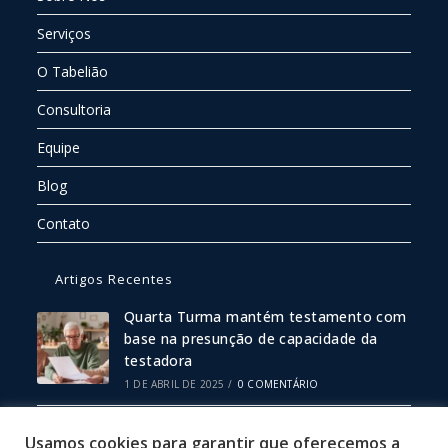
Serviços
O Tabelião
Consultoria
Equipe
Blog
Contato
Artigos Recentes
Quarta Turma mantém testamento com
base na presunção de capacidade da
testadora
1 DE ABRIL DE 2025
/
0 COMENTÁRIO
Escritura Pública ou Particular: Qual
Usamos cookies para garantir que oferecemos a