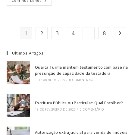
Continue Lendo
1
2
3
4
…
8
Ultimos Artigos
Quarta Turma mantém testamento com base na
presunção de capacidade da testadora
1 DE ABRIL DE 2025
/
0 COMENTÁRIO
Escritura Pública ou Particular: Qual Escolher?
19 DE FEVEREIRO DE 2025
/
0 COMENTÁRIO
Autorização extrajudicial para venda de imóveis