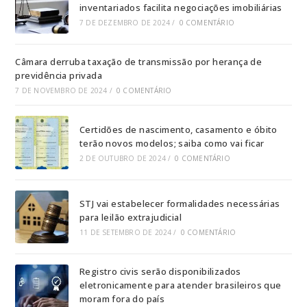
inventariados facilita negociações imobiliárias
7 DE DEZEMBRO DE 2024
/
0 COMENTÁRIO
Câmara derruba taxação de transmissão por herança de
previdência privada
7 DE NOVEMBRO DE 2024
/
0 COMENTÁRIO
Certidões de nascimento, casamento e óbito
terão novos modelos; saiba como vai ficar
2 DE OUTUBRO DE 2024
/
0 COMENTÁRIO
STJ vai estabelecer formalidades necessárias
para leilão extrajudicial
11 DE SETEMBRO DE 2024
/
0 COMENTÁRIO
Registro civis serão disponibilizados
eletronicamente para atender brasileiros que
moram fora do país