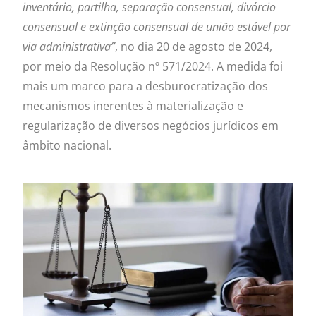
invent
á
rio, partilha, separa
çã
o consensual, div
ó
rcio
consensual e extin
çã
o consensual de uni
ã
o est
á
vel por
via administrativa
”
, no dia 20 de agosto de 2024,
por meio da Resolução nº 571/2024. A medida foi
mais um marco para a desburocratização dos
mecanismos inerentes à materialização e
regularização de diversos negócios jurídicos em
âmbito nacional.