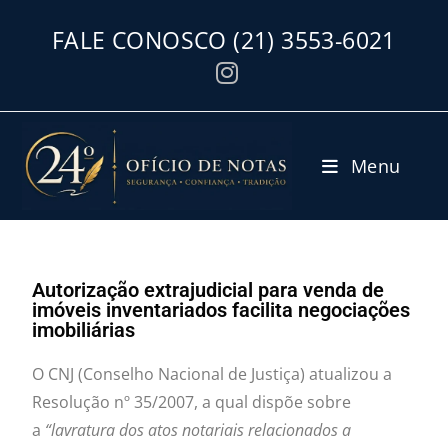
FALE CONOSCO
(21) 3553-6021
Menu
Autorização extrajudicial para venda de
imóveis inventariados facilita negociações
imobiliárias
O CNJ (Conselho Nacional de Justiça) atualizou a
Resolução nº 35/2007, a qual dispõe sobre
a
“
lavratura dos atos notariais relacionados a