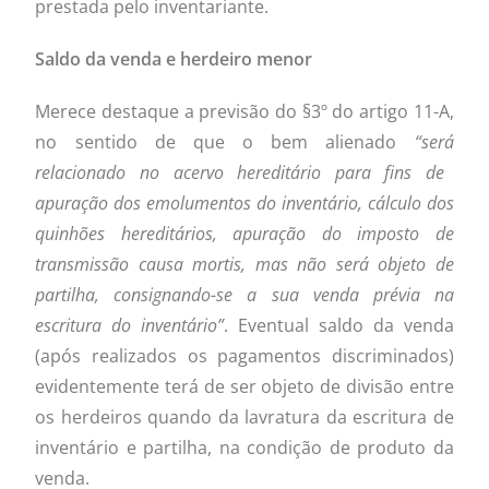
prestada pelo inventariante.
Saldo da venda e herdeiro menor
Merece destaque a previsão do §3º do artigo 11-A,
no sentido de que o bem alienado
“
ser
á
relacionado no acervo heredit
á
rio para fins de
apura
çã
o dos emolumentos do invent
á
rio, c
á
lculo dos
quinh
õ
es heredit
á
rios, apura
çã
o do imposto de
transmiss
ã
o causa mortis, mas n
ã
o ser
á
objeto de
partilha, consignando-se a sua venda pr
é
via na
escritura do invent
á
rio
”
. Eventual saldo da venda
(após realizados os pagamentos discriminados)
evidentemente terá de ser objeto de divisão entre
os herdeiros quando da lavratura da escritura de
inventário e partilha, na condição de produto da
venda.