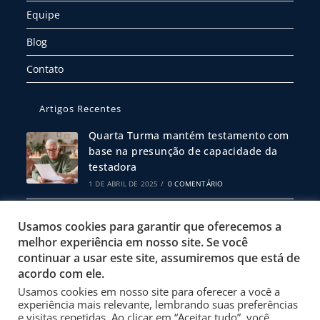
Equipe
Blog
Contato
Artigos Recentes
Quarta Turma mantém testamento com
base na presunção de capacidade da
testadora
1 DE ABRIL DE 2025
/
0 COMENTÁRIO
Escritura Pública ou Particular: Qual
Usamos cookies para garantir que oferecemos a
Escolher?
melhor experiência em nosso site. Se você
19 DE FEVEREIRO DE 2025
/
0 COMENTÁRIO
continuar a usar este site, assumiremos que está de
acordo com ele.
Usamos cookies em nosso site para oferecer a você a
Política de Privacidade
experiência mais relevante, lembrando suas preferências
Termos de Uso
e visitas repetidas. Ao clicar em “Aceitar tudo”, você