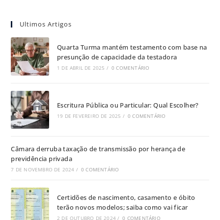
Ultimos Artigos
Quarta Turma mantém testamento com base na
presunção de capacidade da testadora
1 DE ABRIL DE 2025
/
0 COMENTÁRIO
Escritura Pública ou Particular: Qual Escolher?
19 DE FEVEREIRO DE 2025
/
0 COMENTÁRIO
Câmara derruba taxação de transmissão por herança de
previdência privada
7 DE NOVEMBRO DE 2024
/
0 COMENTÁRIO
Certidões de nascimento, casamento e óbito
terão novos modelos; saiba como vai ficar
2 DE OUTUBRO DE 2024
/
0 COMENTÁRIO