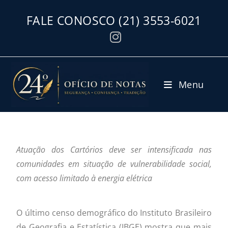
FALE CONOSCO
(21) 3553-6021
Menu
Atuação dos Cartórios deve ser intensificada nas
comunidades em situação de vulnerabilidade social,
com acesso limitado à energia elétrica
O último censo demográfico do Instituto Brasileiro
de Geografia e Estatística (IBGE) mostra que mais