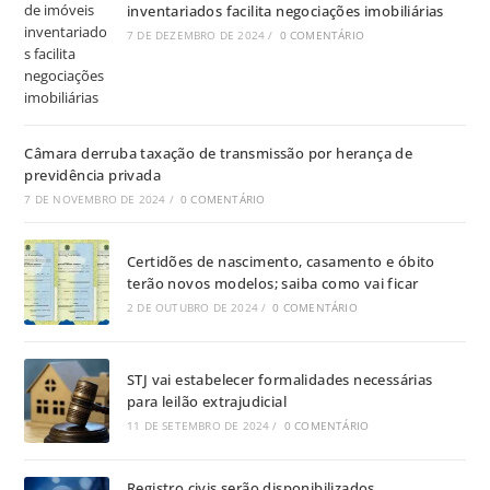
inventariados facilita negociações imobiliárias
7 DE DEZEMBRO DE 2024
/
0 COMENTÁRIO
Câmara derruba taxação de transmissão por herança de
previdência privada
7 DE NOVEMBRO DE 2024
/
0 COMENTÁRIO
Certidões de nascimento, casamento e óbito
terão novos modelos; saiba como vai ficar
2 DE OUTUBRO DE 2024
/
0 COMENTÁRIO
STJ vai estabelecer formalidades necessárias
para leilão extrajudicial
11 DE SETEMBRO DE 2024
/
0 COMENTÁRIO
Registro civis serão disponibilizados