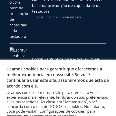
base na presunção de capacidade da
testadora
1 DE ABRIL DE 2025
/
0 COMENTÁRIO
Escritura Pública ou Particular: Qual
Escolher?
Usamos cookies para garantir que oferecemos a
19 DE FEVEREIRO DE 2025
/
0 COMENTÁRIO
melhor experiência em nosso site. Se você
continuar a usar este site, assumiremos que está de
acordo com ele.
Usamos cookies em nosso site para oferecer a você a
Política de Privacidade
experiência mais relevante, lembrando suas preferências
Termos de Uso
e visitas repetidas. Ao clicar em “Aceitar tudo”, você
concorda com o uso de TODOS os cookies. No entanto,
Site Desenvolvido por 3001 Design
você pode visitar "Configurações de cookies" para
fornecer um consentimento controlado.