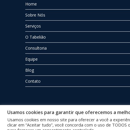
Home
Sobre Nós
Serviços
O Tabelião
Consultoria
Equipe
Blog
Contato
Usamos cookies para garantir que oferecemos a melhor
Usamos cookies em nosso site para oferecer a você a experiênc
clicar em “Aceitar tudo”, você concorda com o uso de TODOS os