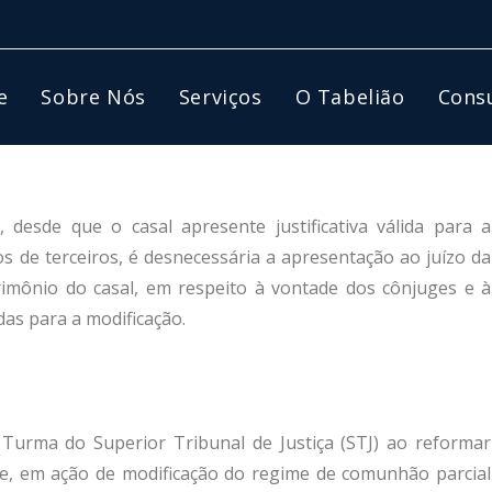
e
Sobre Nós
Serviços
O Tabelião
Consu
desde que o casal apresente justificativa válida para a
os de terceiros, é desnecessária a apresentação ao juízo da
mônio do casal, em respeito à vontade dos cônjuges e à
as para a modificação.
 Turma do Superior Tribunal de Justiça (STJ) ao reformar
ue, em ação de modificação do regime de comunhão parcial