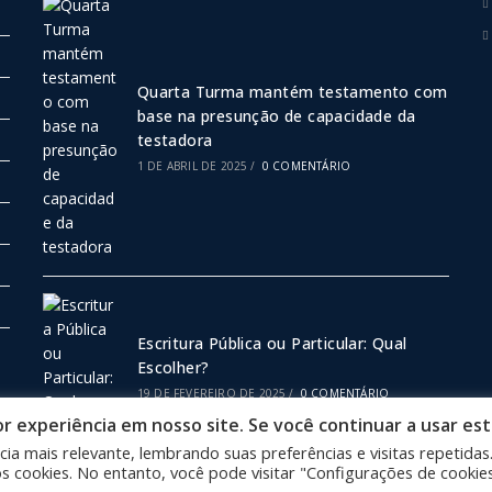
Quarta Turma mantém testamento com
base na presunção de capacidade da
testadora
1 DE ABRIL DE 2025
/
0 COMENTÁRIO
Escritura Pública ou Particular: Qual
Escolher?
19 DE FEVEREIRO DE 2025
/
0 COMENTÁRIO
 experiência em nosso site. Se você continuar a usar est
ia mais relevante, lembrando suas preferências e visitas repetidas
 cookies. No entanto, você pode visitar "Configurações de cookie