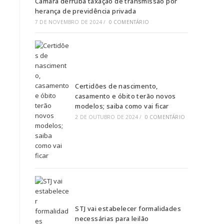
Câmara derruba taxação de transmissão por
herança de previdência privada
7 DE NOVEMBRO DE 2024
/
0 COMENTÁRIO
Certidões de nascimento,
casamento e óbito terão novos
modelos; saiba como vai ficar
2 DE OUTUBRO DE 2024
/
0 COMENTÁRIO
STJ vai estabelecer formalidades
necessárias para leilão