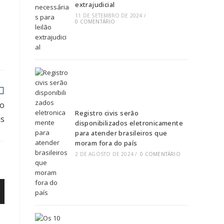
extrajudicial
11 DE SETEMBRO DE 2024
/
0 COMENTÁRIO
mo
Registro civis serão
ns
disponibilizados eletronicamente
para atender brasileiros que
moram fora do país
2 DE AGOSTO DE 2024
/
0 COMENTÁRIO