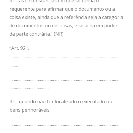
III – as circunstâncias em que se funda o
requerente para afirmar que o documento ou a
coisa existe, ainda que a referência seja a categoria
de documentos ou de coisas, e se acha em poder
da parte contrária.” (NR)
“Art. 921.
…………………………………………………………………………………………
………
…………………………………………………………………………………………
………………………………
III – quando não for localizado o executado ou
bens penhoráveis;
…………………………………………………………………………………………
………………………………