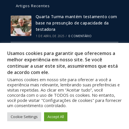
Artigos Recentes
Quarta Turma mantém testamento com
base na presunção de capacidade da
testadora
1 DE ABRIL DE 2025
/
0 COMENTÁRIO
Escritura Pública ou Particular: Qual
Usamos cookies para garantir que oferecemos a
Escolher?
melhor experiência em nosso site. Se você
19 DE FEVEREIRO DE 2025
/
0 COMENTÁRIO
continuar a usar este site, assumiremos que está
de acordo com ele.
Usamos cookies em nosso site para oferecer a você a
Política de Privacidade
experiência mais relevante, lembrando suas preferências e
Termos de Uso
visitas repetidas. Ao clicar em “Aceitar tudo”, você
concorda com o uso de TODOS os cookies. No entanto,
Site Desenvolvido por 3001 Design
você pode visitar "Configurações de cookies" para fornecer
um consentimento controlado.
Cookie Settings
Accept All
Copyright © 2019 Cartório 24º Ofício de Notas