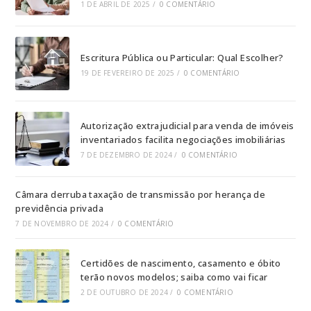
1 DE ABRIL DE 2025
/
0 COMENTÁRIO
Escritura Pública ou Particular: Qual Escolher?
19 DE FEVEREIRO DE 2025
/
0 COMENTÁRIO
Autorização extrajudicial para venda de imóveis
inventariados facilita negociações imobiliárias
7 DE DEZEMBRO DE 2024
/
0 COMENTÁRIO
Câmara derruba taxação de transmissão por herança de
previdência privada
7 DE NOVEMBRO DE 2024
/
0 COMENTÁRIO
Certidões de nascimento, casamento e óbito
terão novos modelos; saiba como vai ficar
2 DE OUTUBRO DE 2024
/
0 COMENTÁRIO