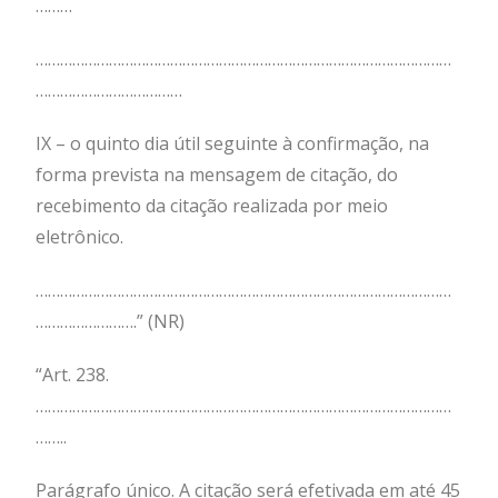
………
…………………………………………………………………………………………
………………………………
IX – o quinto dia útil seguinte à confirmação, na
forma prevista na mensagem de citação, do
recebimento da citação realizada por meio
eletrônico.
…………………………………………………………………………………………
…………………….” (NR)
“Art. 238.
…………………………………………………………………………………………
……..
Parágrafo único. A citação será efetivada em até 45