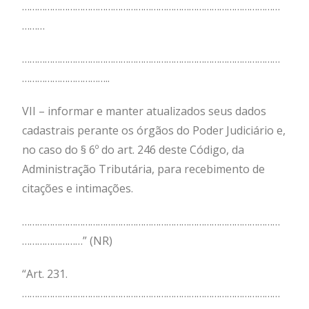
…………………………………………………………………………………………
………
…………………………………………………………………………………………
……………………………..
VII – informar e manter atualizados seus dados
cadastrais perante os órgãos do Poder Judiciário e,
no caso do § 6º do art. 246 deste Código, da
Administração Tributária, para recebimento de
citações e intimações.
…………………………………………………………………………………………
……………………” (NR)
“Art. 231.
…………………………………………………………………………………………