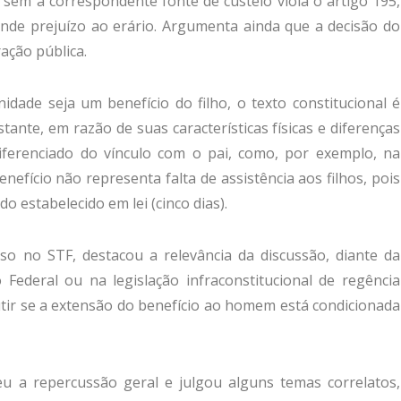
 sem a correspondente fonte de custeio viola o artigo 195,
rande prejuízo ao erário. Argumenta ainda que a decisão do
ração pública.
dade seja um benefício do filho, o texto constitucional é
tante, em razão de suas características físicas e diferenças
ferenciado do vínculo com o pai, como, por exemplo, na
fício não representa falta de assistência aos filhos, pois
do estabelecido em lei (cinco dias).
so no STF, destacou a relevância da discussão, diante da
 Federal ou na legislação infraconstitucional de regência
utir se a extensão do benefício ao homem está condicionada
 a repercussão geral e julgou alguns temas correlatos,