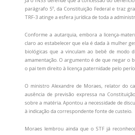
Já o INSS defende que a concessão do benefício
parágrafo 5º, da Constituição Federal e traz g
TRF-3 atinge a esfera jurídica de toda a administ
Conforme a autarquia, embora a licença-materni
claro ao estabelecer que ela é dada à mulher ges
biológicas que a vinculam ao bebê de modo di
amamentação. O argumento é de que negar o bene
o pai tem direito à licença paternidade pelo perío
O ministro Alexandre de Moraes, relator do ca
ausência de previsão expressa na Constituição
sobre a matéria. Apontou a necessidade de disc
à indicação da correspondente fonte de custeio.
Moraes lembrou ainda que o STF já reconheceu