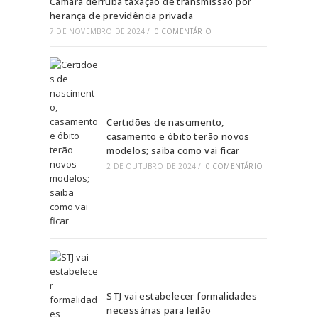
Câmara derruba taxação de transmissão por
herança de previdência privada
7 DE NOVEMBRO DE 2024
/
0 COMENTÁRIO
Certidões de nascimento,
casamento e óbito terão novos
modelos; saiba como vai ficar
2 DE OUTUBRO DE 2024
/
0 COMENTÁRIO
STJ vai estabelecer formalidades
necessárias para leilão