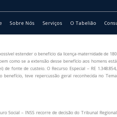
e
Sobre Nós
Serviços
O Tabelião
Consu
ossível estender o benefício da licença-maternidade de 180
o, bem como se a extensão desse benefício aos homens está
i) de fonte de custeio. O Recurso Especial – RE 1.348.854,
 benefício, teve repercussão geral reconhecida no Tema
uro Social – INSS recorre de decisão do Tribunal Regional