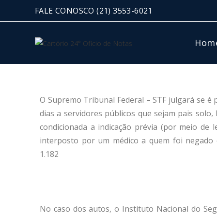
FALE CONOSCO
(21) 3553-6021
Hom
O Supremo Tribunal Federal – STF julgará se é p
dias a servidores públicos que sejam pais sol
condicionada a indicação prévia (por meio de le
interposto por um médico a quem foi negado o
1.182
No caso dos autos, o Instituto Nacional do Seg