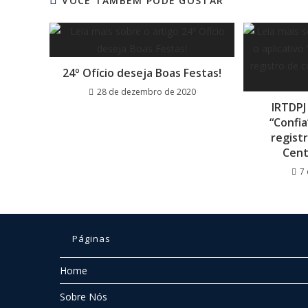
VOCÊ TAMBÉM PODE GOSTAR
24º Ofício deseja Boas Festas!
28 de dezembro de 2020
IRTDPJ 
“Confia
regist
Cent
7
Páginas
Home
Sobre Nós