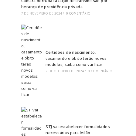
Câmara derruba taxação de transmissão por
herança de previdência privada
7 DE NOVEMBRO DE 2024
/
0 COMENTÁRIO
Certidões de nascimento,
casamento e óbito terão novos
modelos; saiba como vai ficar
2 DE OUTUBRO DE 2024
/
0 COMENTÁRIO
STJ vai estabelecer formalidades
necessárias para leilão