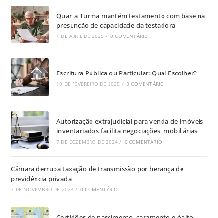
Quarta Turma mantém testamento com base na
presunção de capacidade da testadora
1 DE ABRIL DE 2025
/
0 COMENTÁRIO
Escritura Pública ou Particular: Qual Escolher?
19 DE FEVEREIRO DE 2025
/
0 COMENTÁRIO
Autorização extrajudicial para venda de imóveis
inventariados facilita negociações imobiliárias
7 DE DEZEMBRO DE 2024
/
0 COMENTÁRIO
Câmara derruba taxação de transmissão por herança de
previdência privada
7 DE NOVEMBRO DE 2024
/
0 COMENTÁRIO
Certidões de nascimento, casamento e óbito