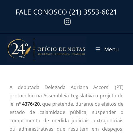
FALE CONOSCO
(21) 3553-6021
Menu
A deputada Delegada Adriana Accorsi (PT)
protocolou na Assembleia Legislativa o projeto de
lei
nº
4376/20,
que pretende, durante os efeitos de
estado de calamidade pública, suspender o
cumprimento de medida judiciais, extrajudiciais
ou administrativas que resultem em despejos,