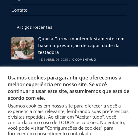
Contato
Artigos Recentes
Quarta Turma mantém testamento com
base na presunção de capacidade da
testadora
1 DE ABRIL DE 2025
/
0 COMENTÁRIO
Escritura Pública ou Particular: Qual
Usamos cookies para garantir que oferecemos a
Escolher?
melhor experiência em nosso site. Se você
19 DE FEVEREIRO DE 2025
/
0 COMENTÁRIO
continuar a usar este site, assumiremos que está de
acordo com ele.
Usamos cookies em nosso site para oferecer a você a
Política de Privacidade
experiência mais relevante, lembrando suas preferências
Termos de Uso
e visitas repetidas. Ao clicar em “Aceitar tudo”, você
concorda com o uso de TODOS os cookies. No entanto,
Site Desenvolvido por 3001 Design
você pode visitar "Configurações de cookies" para
fornecer um consentimento controlado.