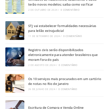
terão novos modelos; saiba como vai ficar
2 DE OUTUBRO DE 2024
/
0 COMENTÁRIO
STJ vai estabelecer formalidades necessárias
para leilão extrajudicial
11 DE SETEMBRO DE 2024
/
0 COMENTÁRIO
Registro civis serão disponibilizados
eletronicamente para atender brasileiros que
moram fora do país
2 DE AGOSTO DE 2024
/
0 COMENTÁRIO
Os 10 serviços mais procurados em um cartório
de notas no Rio de Janeiro
26 DE JUNHO DE 2024
/
0 COMENTÁRIO
Escritura de Compra e Venda Online