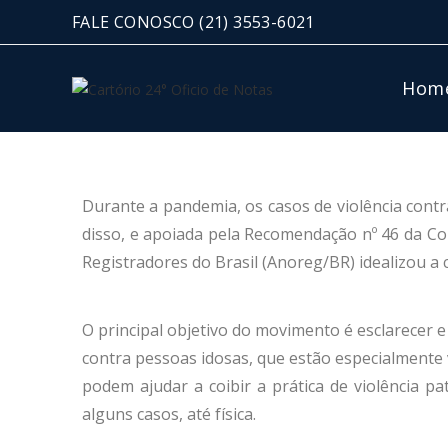
FALE CONOSCO
(21) 3553-6021
Hom
Durante a pandemia, os casos de violência cont
disso, e apoiada pela Recomendação nº 46 da Cor
Registradores do Brasil (Anoreg/BR) idealizou 
O principal objetivo do movimento é esclarecer 
contra pessoas idosas, que estão especialmente 
podem ajudar a coibir a prática de violência pa
alguns casos, até física.