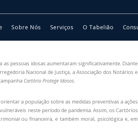
e
Sobre Nós
Serviços
O Tabelião
Consu
ra as pessoas idosas aumentaram significativamente. Diante
regedoria Nacional de Justiça, a Associação dos Notários e
a campanha
Cartório Protege Idosos.
e orientar a população sobre as medidas preventivas a ações
vulneráveis neste período de pandemia. Assim, os Cartórios
trimonial ou financeira, e também moral, psicológica e, em