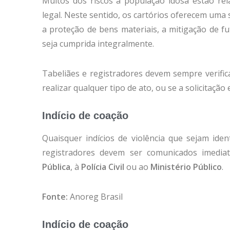
Muitos dos riscos à população idosa estão rel
legal. Neste sentido, os cartórios oferecem uma 
a proteção de bens materiais, a mitigação de f
seja cumprida integralmente.
Tabeliães e registradores devem sempre verifi
realizar qualquer tipo de ato, ou se a solicitaçã
Indício de coação
Quaisquer indícios de violência que sejam ide
registradores devem ser comunicados imedi
Pública
, à
Polícia Civil
ou ao
Ministério Público
.
Fonte:
Anoreg Brasil
Indício de coação