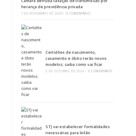
Câmara derruba taxação de transmissão por
herança de previdência privada
7 DE NOVEMBRO DE 2024
/
0 COMENTÁRIO
Certidões de nascimento,
casamento e óbito terão novos
modelos; saiba como vai ficar
2 DE OUTUBRO DE 2024
/
0 COMENTÁRIO
STJ vai estabelecer formalidades
necessárias para leilão