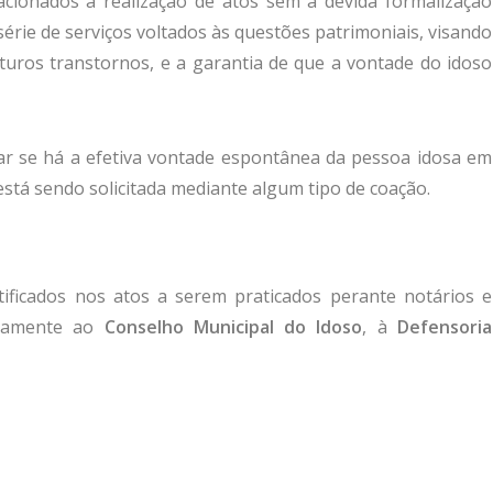
acionados à realização de atos sem a devida formalização
série de serviços voltados às questões patrimoniais, visando
uturos transtornos, e a garantia de que a vontade do idoso
car se há a efetiva vontade espontânea da pessoa idosa em
o está sendo solicitada mediante algum tipo de coação.
ntificados nos atos a serem praticados perante notários e
atamente ao
Conselho Municipal do Idoso
, à
Defensoria