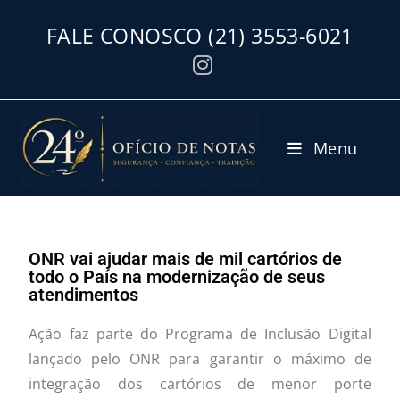
FALE CONOSCO
(21) 3553-6021
Menu
ONR vai ajudar mais de mil cartórios de
todo o País na modernização de seus
atendimentos
Ação faz parte do Programa de Inclusão Digital
lançado pelo ONR para garantir o máximo de
integração dos cartórios de menor porte