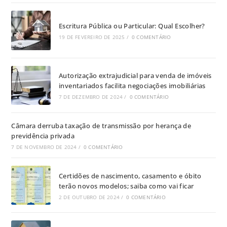
Escritura Pública ou Particular: Qual Escolher?
19 DE FEVEREIRO DE 2025
/
0 COMENTÁRIO
Autorização extrajudicial para venda de imóveis
inventariados facilita negociações imobiliárias
7 DE DEZEMBRO DE 2024
/
0 COMENTÁRIO
Câmara derruba taxação de transmissão por herança de
previdência privada
7 DE NOVEMBRO DE 2024
/
0 COMENTÁRIO
Certidões de nascimento, casamento e óbito
terão novos modelos; saiba como vai ficar
2 DE OUTUBRO DE 2024
/
0 COMENTÁRIO