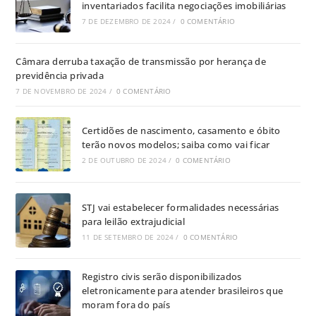
inventariados facilita negociações imobiliárias
7 DE DEZEMBRO DE 2024
/
0 COMENTÁRIO
Câmara derruba taxação de transmissão por herança de
previdência privada
7 DE NOVEMBRO DE 2024
/
0 COMENTÁRIO
Certidões de nascimento, casamento e óbito
terão novos modelos; saiba como vai ficar
2 DE OUTUBRO DE 2024
/
0 COMENTÁRIO
STJ vai estabelecer formalidades necessárias
para leilão extrajudicial
11 DE SETEMBRO DE 2024
/
0 COMENTÁRIO
Registro civis serão disponibilizados
eletronicamente para atender brasileiros que
moram fora do país