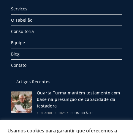
Serviços
O Tabelião
Consultoria
Equipe
Blog
Contato
Artigos Recentes
Quarta Turma mantém testamento com
base na presunção de capacidade da
testadora
1 DE ABRIL DE 2025
/
0 COMENTÁRIO
Escritura Pública ou Particular: Qual
Usamos cookies para garantir que oferecemos a