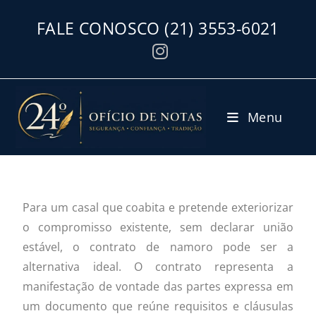
FALE CONOSCO
(21) 3553-6021
Menu
Para um casal que coabita e pretende exteriorizar
o compromisso existente, sem declarar união
estável, o contrato de namoro pode ser a
alternativa ideal. O contrato representa a
manifestação de vontade das partes expressa em
um documento que reúne requisitos e cláusulas