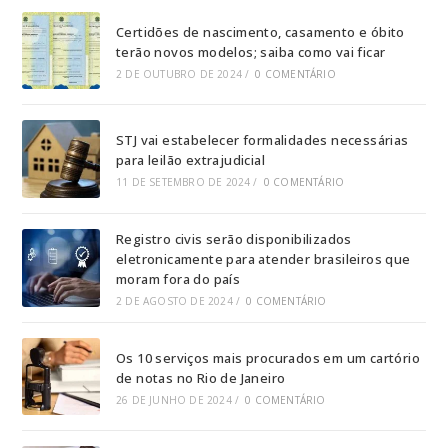
Certidões de nascimento, casamento e óbito
terão novos modelos; saiba como vai ficar
2 DE OUTUBRO DE 2024
/
0 COMENTÁRIO
STJ vai estabelecer formalidades necessárias
para leilão extrajudicial
11 DE SETEMBRO DE 2024
/
0 COMENTÁRIO
Registro civis serão disponibilizados
eletronicamente para atender brasileiros que
moram fora do país
2 DE AGOSTO DE 2024
/
0 COMENTÁRIO
Os 10 serviços mais procurados em um cartório
de notas no Rio de Janeiro
26 DE JUNHO DE 2024
/
0 COMENTÁRIO