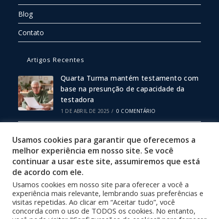
Blog
Contato
Artigos Recentes
Quarta Turma mantém testamento com
base na presunção de capacidade da
testadora
1 DE ABRIL DE 2025
/
0 COMENTÁRIO
Escritura Pública ou Particular: Qual
Usamos cookies para garantir que oferecemos a
Escolher?
melhor experiência em nosso site. Se você
19 DE FEVEREIRO DE 2025
/
0 COMENTÁRIO
continuar a usar este site, assumiremos que está
de acordo com ele.
Usamos cookies em nosso site para oferecer a você a
Política de Privacidade
experiência mais relevante, lembrando suas preferências e
Termos de Uso
visitas repetidas. Ao clicar em “Aceitar tudo”, você
concorda com o uso de TODOS os cookies. No entanto,
Site Desenvolvido por 3001 Design