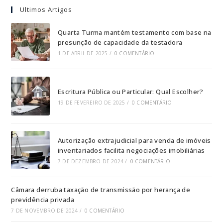
Ultimos Artigos
Quarta Turma mantém testamento com base na
presunção de capacidade da testadora
1 DE ABRIL DE 2025
/
0 COMENTÁRIO
Escritura Pública ou Particular: Qual Escolher?
19 DE FEVEREIRO DE 2025
/
0 COMENTÁRIO
Autorização extrajudicial para venda de imóveis
inventariados facilita negociações imobiliárias
7 DE DEZEMBRO DE 2024
/
0 COMENTÁRIO
Câmara derruba taxação de transmissão por herança de
previdência privada
7 DE NOVEMBRO DE 2024
/
0 COMENTÁRIO