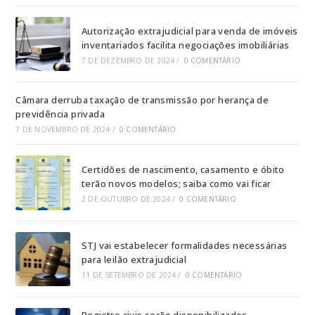
Autorização extrajudicial para venda de imóveis
inventariados facilita negociações imobiliárias
7 DE DEZEMBRO DE 2024
/
0 COMENTÁRIO
Câmara derruba taxação de transmissão por herança de
previdência privada
7 DE NOVEMBRO DE 2024
/
0 COMENTÁRIO
Certidões de nascimento, casamento e óbito
terão novos modelos; saiba como vai ficar
2 DE OUTUBRO DE 2024
/
0 COMENTÁRIO
STJ vai estabelecer formalidades necessárias
para leilão extrajudicial
11 DE SETEMBRO DE 2024
/
0 COMENTÁRIO