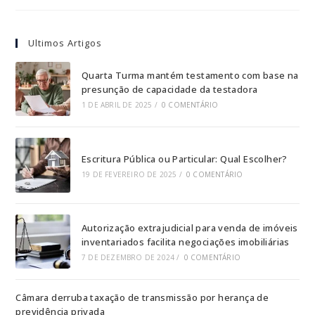
Ultimos Artigos
Quarta Turma mantém testamento com base na
presunção de capacidade da testadora
1 DE ABRIL DE 2025
/
0 COMENTÁRIO
Escritura Pública ou Particular: Qual Escolher?
19 DE FEVEREIRO DE 2025
/
0 COMENTÁRIO
Autorização extrajudicial para venda de imóveis
inventariados facilita negociações imobiliárias
7 DE DEZEMBRO DE 2024
/
0 COMENTÁRIO
Câmara derruba taxação de transmissão por herança de
previdência privada