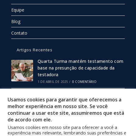
Equipe
Blog
Contato
Artigos Recentes
Quarta Turma mantém testamento com
base na presunção de capacidade da
testadora
1 DE ABRIL DE 2025
/
0 COMENTÁRIO
Escritura Pública ou Particular: Qual
Usamos cookies para garantir que oferecemos a
Escolher?
melhor experiência em nosso site. Se você
19 DE FEVEREIRO DE 2025
/
0 COMENTÁRIO
continuar a usar este site, assumiremos que está
de acordo com ele.
Usamos cookies em nosso site para oferecer a você a
Política de Privacidade
experiência mais relevante, lembrando suas preferências e