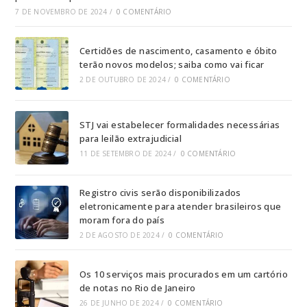
7 DE NOVEMBRO DE 2024
/
0 COMENTÁRIO
Certidões de nascimento, casamento e óbito
terão novos modelos; saiba como vai ficar
2 DE OUTUBRO DE 2024
/
0 COMENTÁRIO
STJ vai estabelecer formalidades necessárias
para leilão extrajudicial
11 DE SETEMBRO DE 2024
/
0 COMENTÁRIO
Registro civis serão disponibilizados
eletronicamente para atender brasileiros que
moram fora do país
2 DE AGOSTO DE 2024
/
0 COMENTÁRIO
Os 10 serviços mais procurados em um cartório
de notas no Rio de Janeiro
26 DE JUNHO DE 2024
/
0 COMENTÁRIO