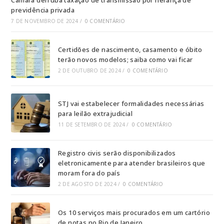
Câmara derruba taxação de transmissão por herança de
previdência privada
7 DE NOVEMBRO DE 2024
/
0 COMENTÁRIO
Certidões de nascimento, casamento e óbito
terão novos modelos; saiba como vai ficar
2 DE OUTUBRO DE 2024
/
0 COMENTÁRIO
STJ vai estabelecer formalidades necessárias
para leilão extrajudicial
11 DE SETEMBRO DE 2024
/
0 COMENTÁRIO
Registro civis serão disponibilizados
eletronicamente para atender brasileiros que
moram fora do país
2 DE AGOSTO DE 2024
/
0 COMENTÁRIO
Os 10 serviços mais procurados em um cartório
de notas no Rio de Janeiro