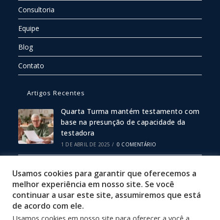
Consultoria
Equipe
Blog
Contato
Artigos Recentes
Quarta Turma mantém testamento com
base na presunção de capacidade da
testadora
1 DE ABRIL DE 2025
/
0 COMENTÁRIO
Escritura Pública ou Particular: Qual
Usamos cookies para garantir que oferecemos a
Escolher?
melhor experiência em nosso site. Se você
19 DE FEVEREIRO DE 2025
/
0 COMENTÁRIO
continuar a usar este site, assumiremos que está
de acordo com ele.
Usamos cookies em nosso site para oferecer a você a
Política de Privacidade