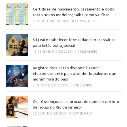
Certidões de nascimento, casamento e óbito
terão novos modelos; saiba como vai ficar
2 DE OUTUBRO DE 2024
/
0 COMENTÁRIO
STJ vai estabelecer formalidades necessárias
para leilão extrajudicial
11 DE SETEMBRO DE 2024
/
0 COMENTÁRIO
Registro civis serão disponibilizados
eletronicamente para atender brasileiros que
moram fora do país
2 DE AGOSTO DE 2024
/
0 COMENTÁRIO
Os 10 serviços mais procurados em um cartório
de notas no Rio de Janeiro
26 DE JUNHO DE 2024
/
0 COMENTÁRIO