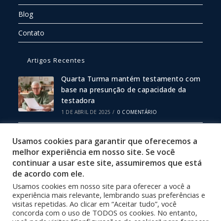
Blog
Contato
Artigos Recentes
Quarta Turma mantém testamento com
base na presunção de capacidade da
testadora
1 DE ABRIL DE 2025
/
0 COMENTÁRIO
Escritura Pública ou Particular: Qual
Usamos cookies para garantir que oferecemos a
Escolher?
melhor experiência em nosso site. Se você
19 DE FEVEREIRO DE 2025
/
0 COMENTÁRIO
continuar a usar este site, assumiremos que está
de acordo com ele.
Usamos cookies em nosso site para oferecer a você a
Política de Privacidade
experiência mais relevante, lembrando suas preferências e
Termos de Uso
visitas repetidas. Ao clicar em “Aceitar tudo”, você
concorda com o uso de TODOS os cookies. No entanto,
Site Desenvolvido por 3001 Design