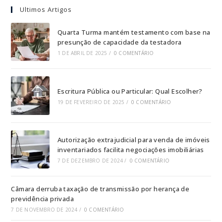
Ultimos Artigos
Quarta Turma mantém testamento com base na
presunção de capacidade da testadora
1 DE ABRIL DE 2025
/
0 COMENTÁRIO
Escritura Pública ou Particular: Qual Escolher?
19 DE FEVEREIRO DE 2025
/
0 COMENTÁRIO
Autorização extrajudicial para venda de imóveis
inventariados facilita negociações imobiliárias
7 DE DEZEMBRO DE 2024
/
0 COMENTÁRIO
Câmara derruba taxação de transmissão por herança de
previdência privada
7 DE NOVEMBRO DE 2024
/
0 COMENTÁRIO