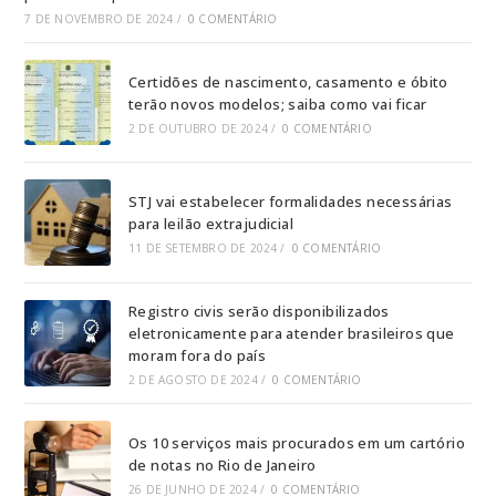
7 DE NOVEMBRO DE 2024
/
0 COMENTÁRIO
Certidões de nascimento, casamento e óbito
terão novos modelos; saiba como vai ficar
2 DE OUTUBRO DE 2024
/
0 COMENTÁRIO
STJ vai estabelecer formalidades necessárias
para leilão extrajudicial
11 DE SETEMBRO DE 2024
/
0 COMENTÁRIO
Registro civis serão disponibilizados
eletronicamente para atender brasileiros que
moram fora do país
2 DE AGOSTO DE 2024
/
0 COMENTÁRIO
Os 10 serviços mais procurados em um cartório
de notas no Rio de Janeiro
26 DE JUNHO DE 2024
/
0 COMENTÁRIO