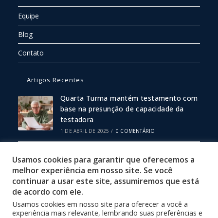
Equipe
Blog
Contato
Artigos Recentes
Quarta Turma mantém testamento com
base na presunção de capacidade da
testadora
1 DE ABRIL DE 2025
/
0 COMENTÁRIO
Escritura Pública ou Particular: Qual
Usamos cookies para garantir que oferecemos a
Escolher?
melhor experiência em nosso site. Se você
19 DE FEVEREIRO DE 2025
/
0 COMENTÁRIO
continuar a usar este site, assumiremos que está
de acordo com ele.
Usamos cookies em nosso site para oferecer a você a
Política de Privacidade
experiência mais relevante, lembrando suas preferências e