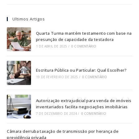
Ultimos Artigos
Quarta Turma mantém testamento com base na
presunção de capacidade da testadora
1 DE ABRIL DE 2025
/
0 COMENTÁRIO
Escritura Pública ou Particular: Qual Escolher?
19 DE FEVEREIRO DE 2025
/
0 COMENTÁRIO
Autorização extrajudicial para venda de imóveis
inventariados facilita negociações imobiliárias
7 DE DEZEMBRO DE 2024
/
0 COMENTÁRIO
Câmara derruba taxação de transmissão por herança de
previdência privada