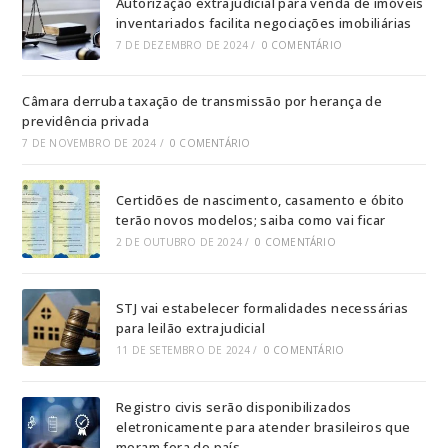
Autorização extrajudicial para venda de imóveis
inventariados facilita negociações imobiliárias
7 DE DEZEMBRO DE 2024
/
0 COMENTÁRIO
Câmara derruba taxação de transmissão por herança de
previdência privada
7 DE NOVEMBRO DE 2024
/
0 COMENTÁRIO
Certidões de nascimento, casamento e óbito
terão novos modelos; saiba como vai ficar
2 DE OUTUBRO DE 2024
/
0 COMENTÁRIO
STJ vai estabelecer formalidades necessárias
para leilão extrajudicial
11 DE SETEMBRO DE 2024
/
0 COMENTÁRIO
Registro civis serão disponibilizados
eletronicamente para atender brasileiros que
moram fora do país