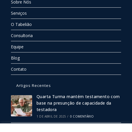
Sobre Nós
Serviços
O Tabelião
Consultoria
Equipe
Blog
Contato
Artigos Recentes
Quarta Turma mantém testamento com
base na presunção de capacidade da
testadora
1 DE ABRIL DE 2025
/
0 COMENTÁRIO
Escritura Pública ou Particular: Qual