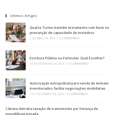
Ultimos Artigos
Quarta Turma mantém testamento com base na
presunção de capacidade da testadora
1 DE ABRIL DE 2025
/
0 COMENTÁRIO
Escritura Pública ou Particular: Qual Escolher?
19 DE FEVEREIRO DE 2025
/
0 COMENTÁRIO
Autorização extrajudicial para venda de imóveis
inventariados facilita negociações imobiliárias
7 DE DEZEMBRO DE 2024
/
0 COMENTÁRIO
Câmara derruba taxação de transmissão por herança de
previdência privada