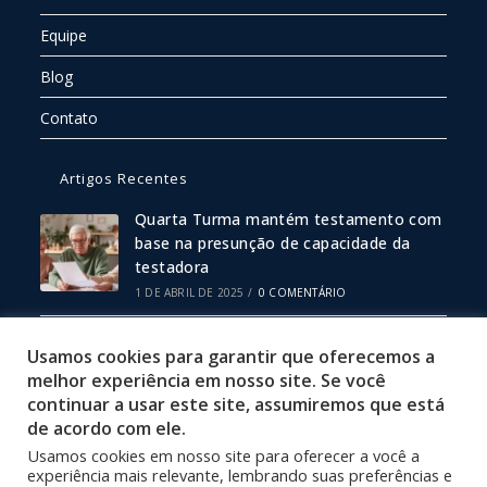
Equipe
Blog
Contato
Artigos Recentes
Quarta Turma mantém testamento com
base na presunção de capacidade da
testadora
1 DE ABRIL DE 2025
/
0 COMENTÁRIO
Escritura Pública ou Particular: Qual
Usamos cookies para garantir que oferecemos a
Escolher?
melhor experiência em nosso site. Se você
19 DE FEVEREIRO DE 2025
/
0 COMENTÁRIO
continuar a usar este site, assumiremos que está
de acordo com ele.
Usamos cookies em nosso site para oferecer a você a
Política de Privacidade
experiência mais relevante, lembrando suas preferências e