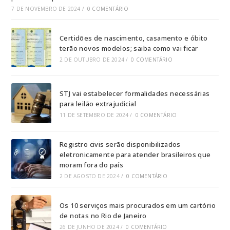
7 DE NOVEMBRO DE 2024
/
0 COMENTÁRIO
Certidões de nascimento, casamento e óbito
terão novos modelos; saiba como vai ficar
2 DE OUTUBRO DE 2024
/
0 COMENTÁRIO
STJ vai estabelecer formalidades necessárias
para leilão extrajudicial
11 DE SETEMBRO DE 2024
/
0 COMENTÁRIO
Registro civis serão disponibilizados
eletronicamente para atender brasileiros que
moram fora do país
2 DE AGOSTO DE 2024
/
0 COMENTÁRIO
Os 10 serviços mais procurados em um cartório
de notas no Rio de Janeiro
26 DE JUNHO DE 2024
/
0 COMENTÁRIO