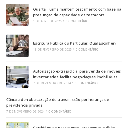
Quarta Turma mantém testamento com base na
presunção de capacidade da testadora
1 DE ABRIL DE 2025
/
0 COMENTÁRIO
Escritura Pública ou Particular: Qual Escolher?
19 DE FEVEREIRO DE 2025
/
0 COMENTÁRIO
Autorização extrajudicial para venda de imóveis
inventariados facilita negociações imobiliárias
7 DE DEZEMBRO DE 2024
/
0 COMENTÁRIO
Câmara derruba taxação de transmissão por herança de
previdência privada
7 DE NOVEMBRO DE 2024
/
0 COMENTÁRIO
Certidões de nascimento, casamento e óbito