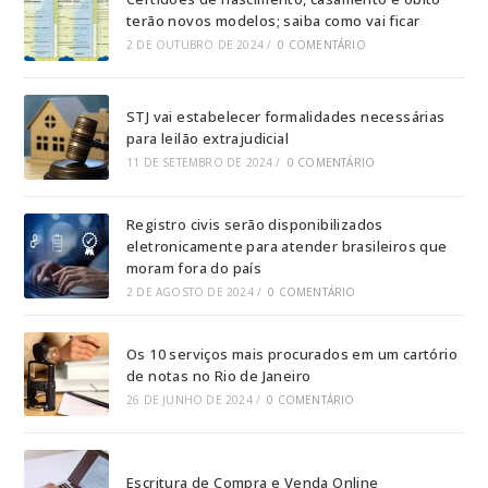
terão novos modelos; saiba como vai ficar
2 DE OUTUBRO DE 2024
/
0 COMENTÁRIO
STJ vai estabelecer formalidades necessárias
para leilão extrajudicial
11 DE SETEMBRO DE 2024
/
0 COMENTÁRIO
Registro civis serão disponibilizados
eletronicamente para atender brasileiros que
moram fora do país
2 DE AGOSTO DE 2024
/
0 COMENTÁRIO
Os 10 serviços mais procurados em um cartório
de notas no Rio de Janeiro
26 DE JUNHO DE 2024
/
0 COMENTÁRIO
Escritura de Compra e Venda Online