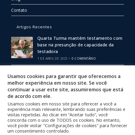
Contato
Artigos Recentes
Quarta Turma mantém testamento com
base na presunção de capacidade da
testadora
1 DE ABRIL DE 2025
/
0 COMENTÁRIO
Escritura Pública ou Particular: Qual
Usamos cookies para garantir que oferecemos a
Escolher?
melhor experiência em nosso site. Se você
19 DE FEVEREIRO DE 2025
/
0 COMENTÁRIO
continuar a usar este site, assumiremos que está
de acordo com ele.
Usamos cookies em nosso site para oferecer a você a
Política de Privacidade
experiência mais relevante, lembrando suas preferências e
Termos de Uso
visitas repetidas. Ao clicar em “Aceitar tudo”, você
concorda com o uso de TODOS os cookies. No entanto,
Site Desenvolvido por 3001 Design
você pode visitar "Configurações de cookies" para fornecer
um consentimento controlado.