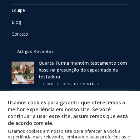
Equipe
Blog
Contato
Artigos Recentes
Quarta Turma mantém testamento com
base na presunção de capacidade da
testadora
1 DE ABRIL DE 2025
/
0 COMENTÁRIO
Escritura Pública ou Particular: Qual
Usamos cookies para garantir que oferecemos a
Escolher?
melhor experiência em nosso site. Se você
19 DE FEVEREIRO DE 2025
/
0 COMENTÁRIO
continuar a usar este site, assumiremos que está
de acordo com ele.
Usamos cookies em nosso site para oferecer a você a
Política de Privacidade
experiência mais relevante, lembrando suas preferências e