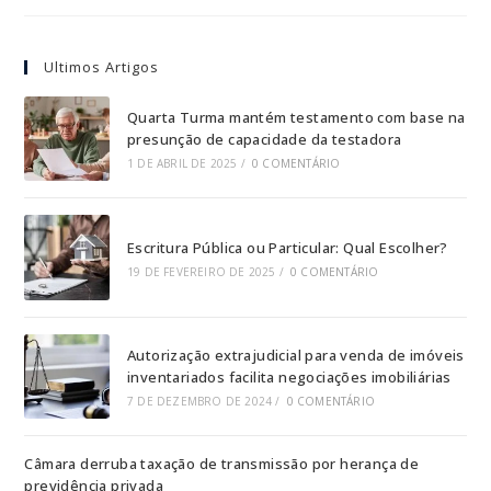
Ultimos Artigos
Quarta Turma mantém testamento com base na
presunção de capacidade da testadora
1 DE ABRIL DE 2025
/
0 COMENTÁRIO
Escritura Pública ou Particular: Qual Escolher?
19 DE FEVEREIRO DE 2025
/
0 COMENTÁRIO
Autorização extrajudicial para venda de imóveis
inventariados facilita negociações imobiliárias
7 DE DEZEMBRO DE 2024
/
0 COMENTÁRIO
Câmara derruba taxação de transmissão por herança de
previdência privada