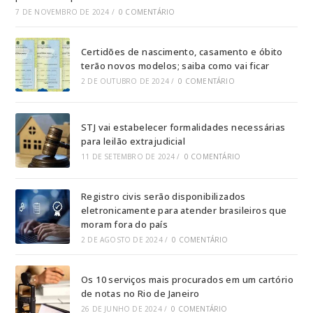
7 DE NOVEMBRO DE 2024
/
0 COMENTÁRIO
Certidões de nascimento, casamento e óbito
terão novos modelos; saiba como vai ficar
2 DE OUTUBRO DE 2024
/
0 COMENTÁRIO
STJ vai estabelecer formalidades necessárias
para leilão extrajudicial
11 DE SETEMBRO DE 2024
/
0 COMENTÁRIO
Registro civis serão disponibilizados
eletronicamente para atender brasileiros que
moram fora do país
2 DE AGOSTO DE 2024
/
0 COMENTÁRIO
Os 10 serviços mais procurados em um cartório
de notas no Rio de Janeiro
26 DE JUNHO DE 2024
/
0 COMENTÁRIO